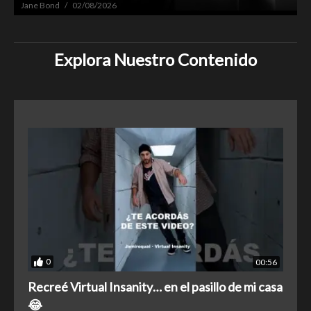
Jane Bond
02/08/2026
Explora Nuestro Contenido
0
0
00:56
Recreé Virtual Insanity… en el pasillo de mi casa
L
😂
R