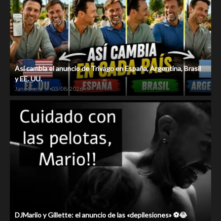
Así cambia el anuncio de Trivago en España, Argentina, Brasil
y EE. UU.
Jane Bond
03/08/2026
DJMariio y Gillette: el anuncio de las «depilesiones» ⚽😂