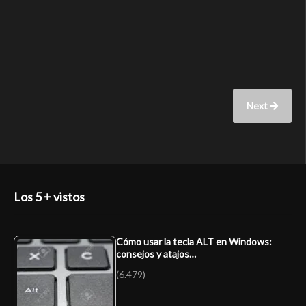
Next
Los 5 + vistos
Cómo usar la tecla ALT en Windows:
consejos y atajos…
(6.479)