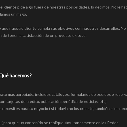
 el cliente pide algo fuera de nuestras posibilidades, lo decimos. No le h
endamos un mago.
que nuestro cliente cumpla sus objetivos con nuestros desarrollos. No
 de tener la satisfacción de un proyecto exitoso.
Qué hacemos?
rmato más apropiado, incluidos catálogos, formularios de pedidos o reserv
 tarjetas de crédito, publicación periódica de noticias, etc).
 necesites para tu negocio ( si todavía no los creaste, también si es nec
les ( para que un contenido se replique simultaneamente en las Redes