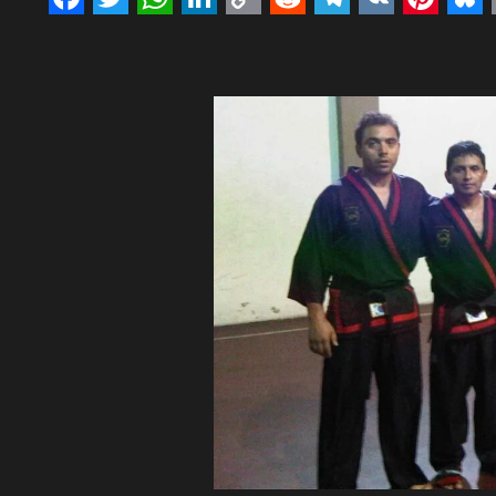
Facebook
Twitter
WhatsApp
LinkedIn
Copy
Reddit
Telegram
VK
Pinte
Bl
Link