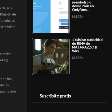
reembolso o
devolución en
o de sus
OnlyFans…
ifusión de
(4.835)
ejemplo, su
 al máximo
1 clásica: publicidad
de RINA de
MATARAZZO (I
Was…
as redes
(3.599)
keting
onde los
ndo un
apacitación
Suscribite gratis