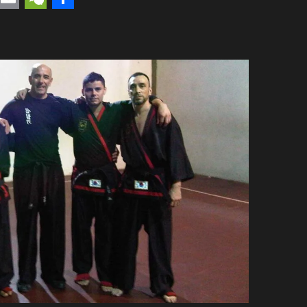
rest
uesky
Email
WeChat
Compartir