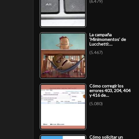
(6.479)
La campaña
‘Minimomentos’ de
Lucchetti:…
(5.467)
Cómo corregir los
errores 403, 204, 404
y 416 de…
(5.080)
Cómo solicitar un