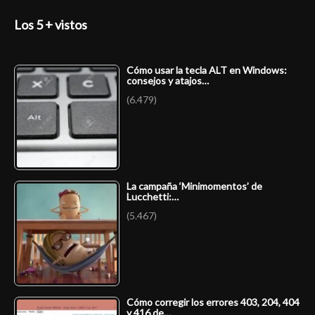
Los 5 + vistos
Cómo usar la tecla ALT en Windows:
consejos y atajos…
(6.479)
La campaña ‘Minimomentos’ de
Lucchetti:…
(5.467)
Cómo corregir los errores 403, 204, 404
y 416 de…