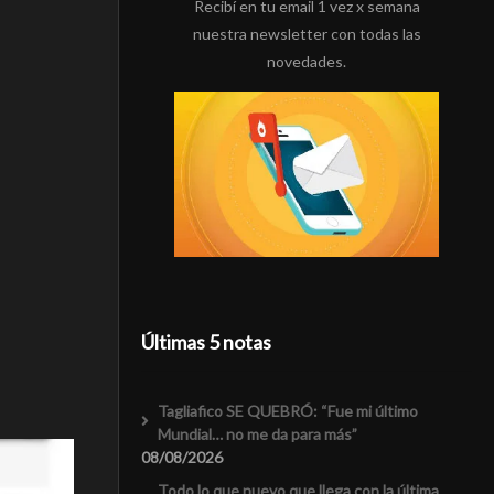
Recibí en tu email 1 vez x semana
nuestra newsletter con todas las
novedades.
Últimas 5 notas
Tagliafico SE QUEBRÓ: “Fue mi último
Mundial… no me da para más”
08/08/2026
Todo lo que nuevo que llega con la última