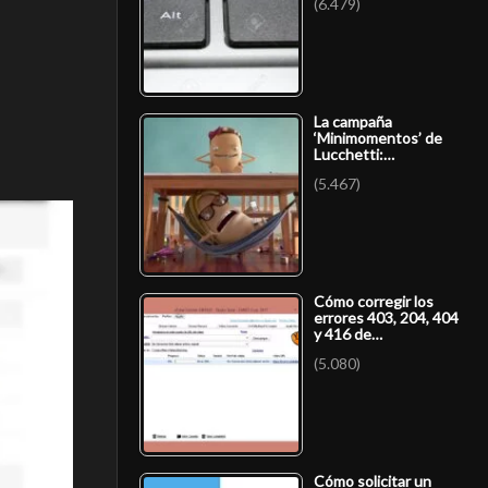
(6.479)
La campaña
‘Minimomentos’ de
Lucchetti:…
(5.467)
Cómo corregir los
errores 403, 204, 404
y 416 de…
(5.080)
Cómo solicitar un