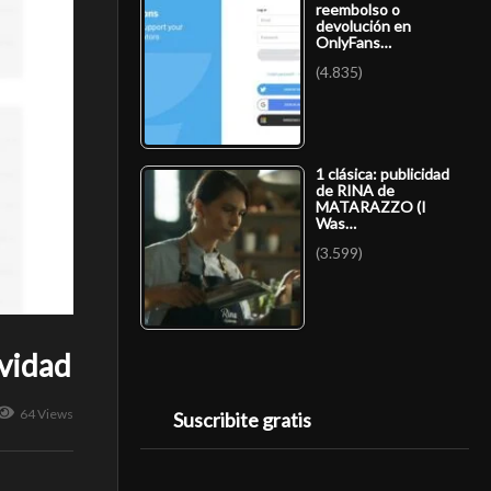
reembolso o
devolución en
OnlyFans…
(4.835)
1 clásica: publicidad
de RINA de
MATARAZZO (I
Was…
(3.599)
ividad
64 Views
Suscribite gratis