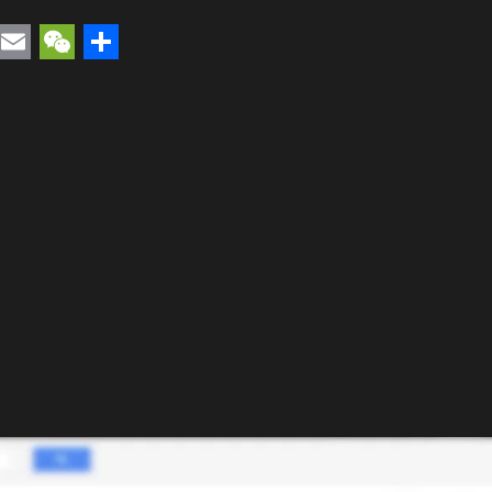
rest
uesky
Email
WeChat
Compartir