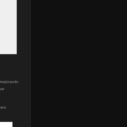
l mejorando
inar
para