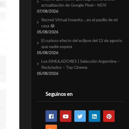
actualización de Google Pixel – NOV
07/08/2026
Recreé Virtual Insanity… en el pasillo de mi
casa 😂
05/08/2026
El curioso efecto del eclipse del 12 de agosto
que nadie espera
05/08/2026
Los SIMULADORES | Selección Argentina –
Reclutados – Top Cinema
05/08/2026
Seguinos en