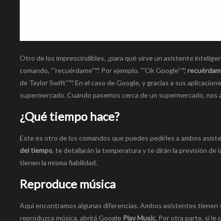
Otro de los imprescindibles, ¿para qué sirve un asistente intelige
comando, ”˜recuérdame”™. Por ejemplo, ”˜Ok Google”™,
recuérdame
de Taylor Swift”™. En el caso de Google, y gracias a sus aplicacio
supermercado. Cuando pasemos cerca de un supermercado, nos apa
¿Qué tiempo hace?
Este es otro de los comandos que puedes pedirles a ambos asiste
del tiempo
, te detallarán la temperatura y te dirán la previsión de
tienen la misma fiabilidad.
Reproduce música
Aquí­ encontramos algunas diferencias. Ambos asistentes tienen s
reproduzca música, abrirá Google
Play Music
. Por otra parte, si l