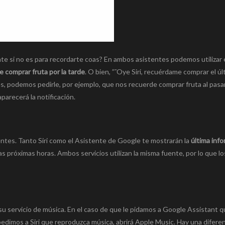
nte si no es para recordarte coas? En ambos asistentes podemos utilizar 
 comprar fruta por la tarde
. O bien, ”˜Oye Siri, recuérdame comprar el úl
nes, podemos pedirle, por ejemplo, que nos recuerde comprar fruta al pasa
recerá la notificación.
ntes. Tanto Siri como el Asistente de Google te mostrarán la
última inf
 las próximas horas. Ambos servicios utilizan la misma fuente, por lo que l
u servicio de música. En el caso de que le pidamos a Google Assistant 
e pedimos a Siri que reproduzca música, abrirá Apple Music. Hay una difere