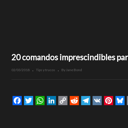
20 comandos imprescindibles para
02/03/2018
Tips y trucos
By Jane Bond
Facebook
Twitter
WhatsApp
LinkedIn
Copy
Reddit
Telegram
VK
Pinte
Bl
Link