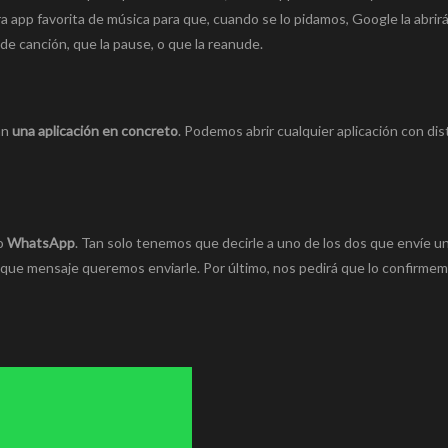
app favorita de música para que, cuando se lo pidamos, Google la abrir
e canción, que la pause, o que la reanude.
an
una aplicación en concreto
. Podemos abrir cualquier aplicación con dis
 o
WhatsApp
. Tan solo tenemos que decirle a uno de los dos que enví­e u
ue mensaje queremos enviarle. Por último, nos pedirá que lo confirmem