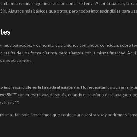
también crea una mejor interacción con el sistema. A continuación, te 
Siri. Algunos más básicos que otros, pero todos imprescindibles para usar
tes
, muy parecidos, y es normal que algunos comandos coincidan, sobre t
realiza de una forma distinta, pero siempre con la misma finalidad. Aquí­
s dos asistentes.
o imprescindible es la llamada al asistente. No necesitamos pulsar ningú
Oye Siri”™
con nuestra voz, después, cuando el teléfono esté apagado, 
as luces”™.
a misma. Tan solo tendremos que configurar nuestra voz y podremos llama