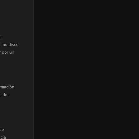
el
timo disco
r por un
ormación
os dos
que
ncia