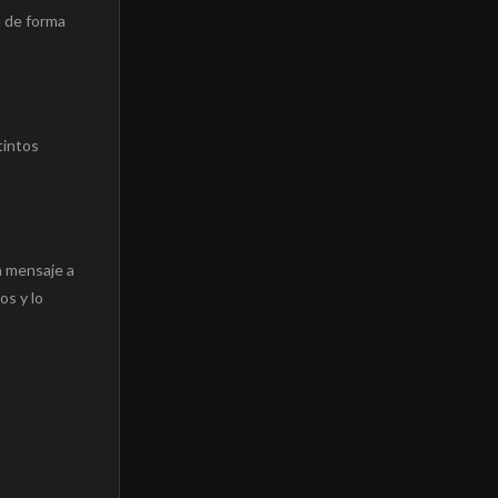
á de forma
tintos
n mensaje a
os y lo