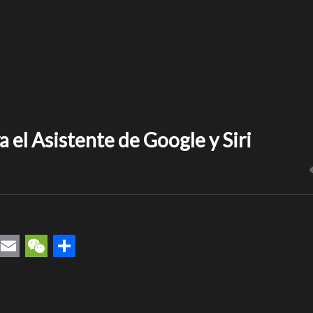
 el Asistente de Google y Siri
rest
uesky
Email
WeChat
Compartir