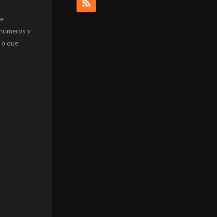
de
 números y
o o que