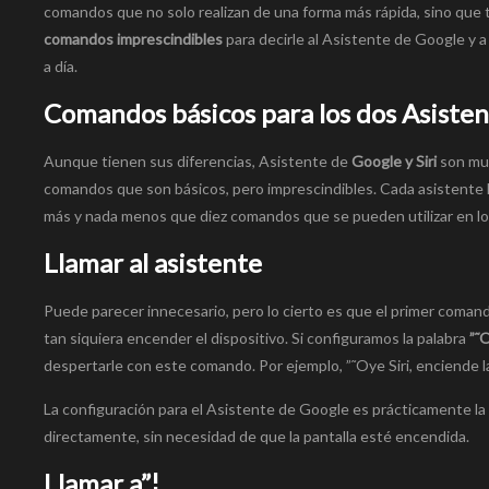
comandos que no solo realizan de una forma más rápida, sino que 
comandos imprescindibles
para decirle al Asistente de Google y a 
a dí­a.
Comandos básicos para los dos Asisten
Aunque tienen sus diferencias, Asistente de
Google y Siri
son muy
comandos que son básicos, pero imprescindibles. Cada asistente lo 
más y nada menos que diez comandos que se pueden utilizar en lo
Llamar al asistente
Puede parecer innecesario, pero lo cierto es que el primer comand
tan siquiera encender el dispositivo. Si configuramos la palabra
”˜
despertarle con este comando. Por ejemplo, ”˜Oye Siri, enciende l
La configuración para el Asistente de Google es prácticamente l
directamente, sin necesidad de que la pantalla esté encendida.
Llamar a”¦.