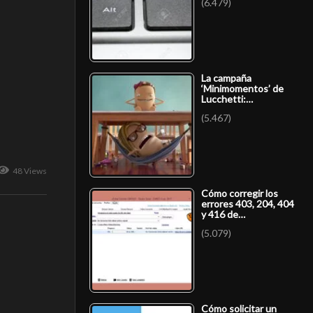
(6.479)
La campaña
‘Minimomentos’ de
Lucchetti:…
(5.467)
48 Views
Cómo corregir los
errores 403, 204, 404
y 416 de…
(5.079)
Cómo solicitar un