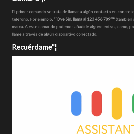
El primer comando se trata de llamar a algún contacto en concre
teléfono. Por ejemplo,
”˜Oye Siri, llama al 123 456 789”™
(también 
marca. A este comando podemos añadirle alguno extras, como, por e
llame a través de algún dispositivo conectado.
Recuérdame”¦