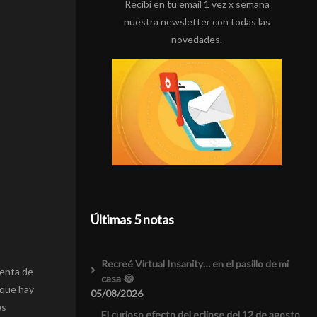
Recibí en tu email 1 vez x semana
nuestra newsletter con todas las
novedades.
Últimas 5 notas
Recreé Virtual Insanity… en el pasillo de mi
ienta de
casa 😂
nque hay
05/08/2026
es
El curioso efecto del eclipse del 12 de agosto