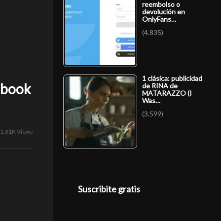
reembolso o
devolución en
OnlyFans…
(4.835)
1 clásica: publicidad
ebook
de RINA de
MATARAZZO (I
Was…
(3.599)
1.81K Views
Suscribite gratis