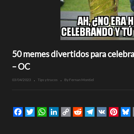
50 memes divertidos para celebr
– OC
03/04/2023
Tips y trucos
By Fernan Montiel
Facebook
Twitter
WhatsApp
LinkedIn
Copy
Reddit
Telegram
VK
Pinte
Bl
Link