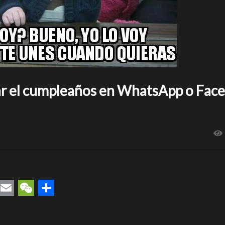
ar el cumpleaños en WhatsApp o Fac
rest
uesky
Email
WeChat
Compartir