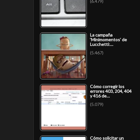
(6.479)
La campaña
‘Minimomentos’ de
Lucchetti:…
(5.467)
Cómo corregir los
errores 403, 204, 404
y 416 de…
(5.079)
Cómo solicitar un