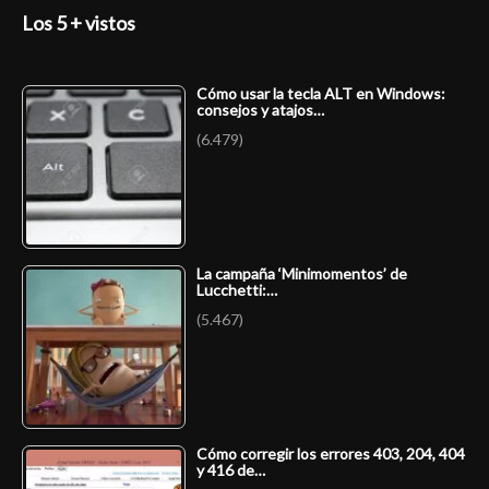
Los 5 + vistos
Cómo usar la tecla ALT en Windows:
consejos y atajos…
(6.479)
La campaña ‘Minimomentos’ de
Lucchetti:…
(5.467)
Cómo corregir los errores 403, 204, 404
y 416 de…