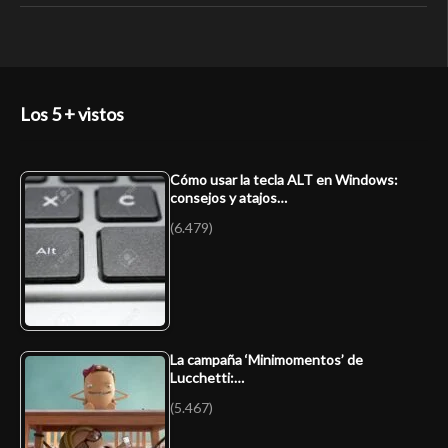
Los 5 + vistos
Cómo usar la tecla ALT en Windows:
consejos y atajos…
(6.479)
La campaña ‘Minimomentos’ de
Lucchetti:…
(5.467)