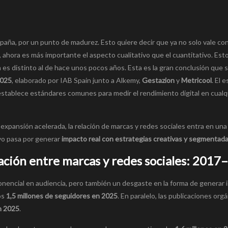
spaña, por un punto de madurez. Esto quiere decir que ya no solo vale co
 ahora es más importante el aspecto cualitativo que el cuantitativo. Esto
 es distinto al de hace unos pocos años. Esta es la gran conclusión que 
2025
, elaborado por IAB Spain junto a Alkemy,
Gestazion
y
Metricool
. El 
stablece estándares comunes para medir el rendimiento digital en cualqu
 expansión acelerada, la relación de marcas y redes sociales entra en un
ivo pasa por generar
impacto real con estrategias creativas y segmentad
ación entre marcas y redes sociales: 201
onencial en audiencia, pero también un desgaste en la forma de generar 
os
1,5 millones de seguidores en 2025
. En paralelo, las publicaciones org
n 2025
.