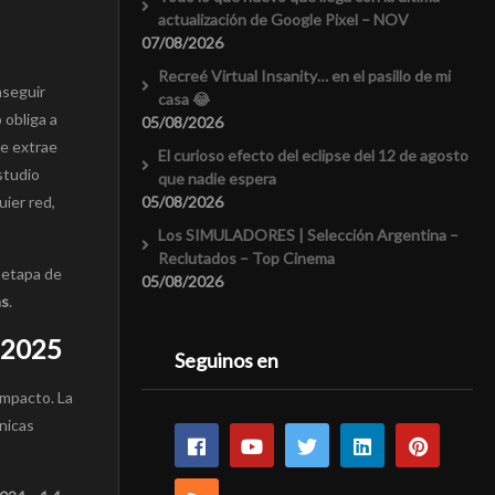
actualización de Google Pixel – NOV
07/08/2026
Recreé Virtual Insanity… en el pasillo de mi
nseguir
casa 😂
 obliga a
05/08/2026
se extrae
El curioso efecto del eclipse del 12 de agosto
estudio
que nadie espera
05/08/2026
ier red,
Los SIMULADORES | Selección Argentina –
Reclutados – Top Cinema
a etapa de
05/08/2026
as
.
7–2025
Seguinos en
impacto. La
ánicas