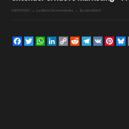
24/09/2025
Lo último las novedades
By Jane Bond
Facebook
Twitter
WhatsApp
LinkedIn
Copy
Reddit
Telegram
VK
Pinte
Bl
Link