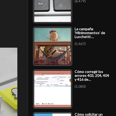
(6.479)
La campaña
‘Minimomentos’ de
Lucchetti:…
(5.467)
Cómo corregir los
errores 403, 204, 404
y 416 de…
(5.080)
Cómo solicitar un