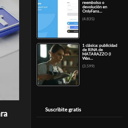
reembolso o
devolución en
OnlyFans…
(4.835)
1 clásica: publicidad
de RINA de
MATARAZZO (I
Was…
(3.599)
Suscribite gratis
ara