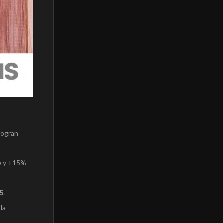
 logran
ce y +15%
5
.
la