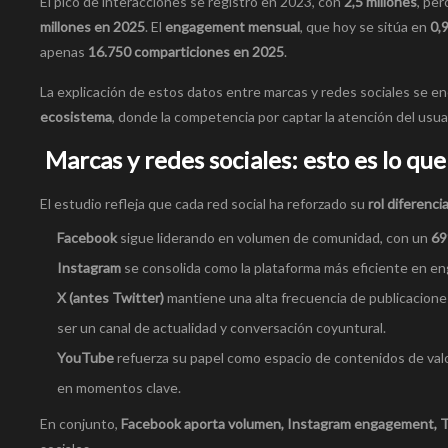
El pico de interacciones se registró en 2023, con
2,5 millones
, pe
millones en 2025
. El
engagement mensual
, que hoy se sitúa en
0,
apenas
16.750 comparticiones en 2025
.
La explicación de estos datos entre marcas y redes sociales se enc
ecosistema
, donde la competencia por captar la atención del usua
Marcas y redes sociales: esto es lo que
El estudio refleja que cada red social ha reforzado su
rol diferenci
Facebook
sigue liderando en volumen de comunidad, con un
69
Instagram
se consolida como la plataforma más eficiente en 
X (antes Twitter)
mantiene una alta frecuencia de publicaciones
ser un canal de actualidad y conversación coyuntural.
YouTube
refuerza su papel como espacio de contenidos de val
en momentos clave.
En conjunto,
Facebook aporta volumen, Instagram engagement, T