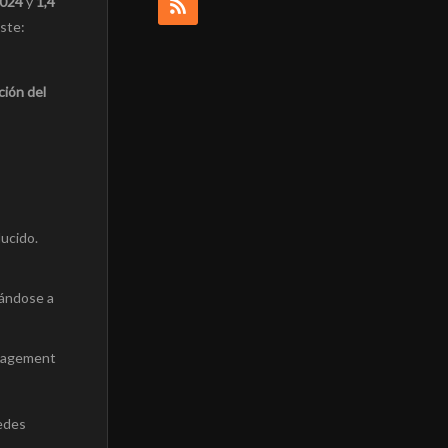
2024
y
1,4
aste:
ción del
ducido.
tándose a
ngagement
redes