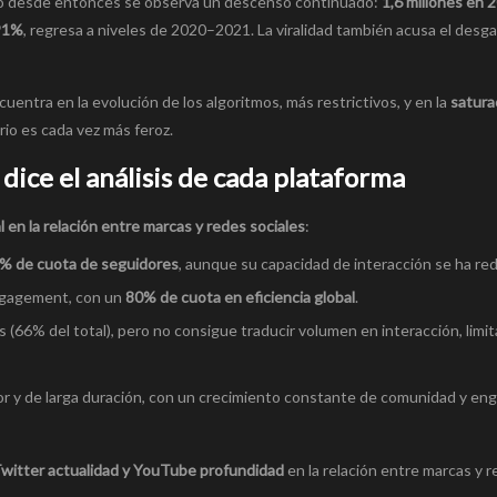
ro desde entonces se observa un descenso continuado:
1,6 millones en 
91%
, regresa a niveles de 2020–2021. La viralidad también acusa el desg
uentra en la evolución de los algoritmos, más restrictivos, y en la
satura
rio es cada vez más feroz.
 dice el análisis de cada plataforma
al en la relación entre marcas y redes sociales
:
% de cuota de seguidores
, aunque su capacidad de interacción se ha re
engagement, con un
80% de cuota en eficiencia global
.
 (66% del total), pero no consigue traducir volumen en interacción, limi
or y de larga duración, con un crecimiento constante de comunidad y e
witter actualidad y YouTube profundidad
en la relación entre marcas y 