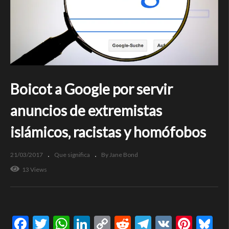
Boicot a Google por servir
anuncios de extremistas
islámicos, racistas y homófobos
21/03/2017
Que significa
By Jane Bond
13 Views
Facebook
Twitter
WhatsApp
LinkedIn
Copy
Reddit
Telegram
VK
Pinte
Bl