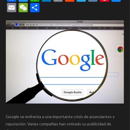
Link
Email
WeChat
Compartir
Google se enfrenta a una importante crisis de anunciantes y
reputación. Varias compañías han retirado su publicidad de