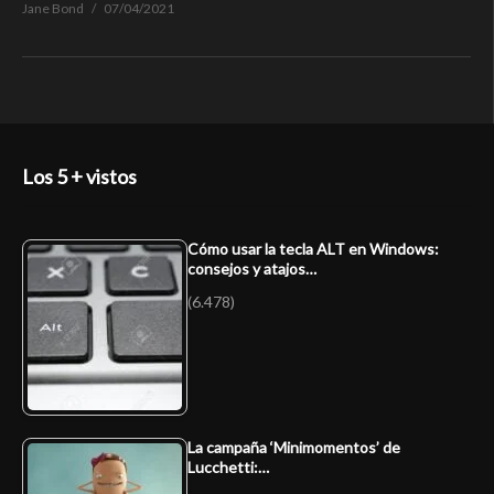
Jane Bond
07/04/2021
Los 5 + vistos
Cómo usar la tecla ALT en Windows:
consejos y atajos…
(6.478)
La campaña ‘Minimomentos’ de
Lucchetti:…