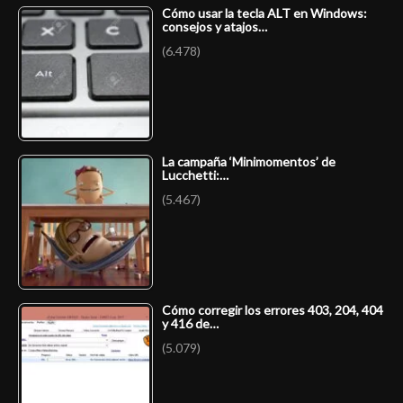
Cómo usar la tecla ALT en Windows:
consejos y atajos…
(6.478)
La campaña ‘Minimomentos’ de
Lucchetti:…
(5.467)
Cómo corregir los errores 403, 204, 404
y 416 de…
(5.079)