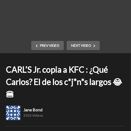
PREV VIDEO
NEXT VIDEO
CARL’S Jr. copia a KFC : ¿Qué
Carlos? El de los c*j*n*s largos 😂
🍔
Jane Bond
2012 Videos