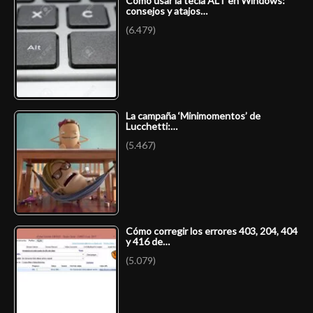
Cómo usar la tecla ALT en Windows:
consejos y atajos…
(6.479)
La campaña ‘Minimomentos’ de
Lucchetti:…
(5.467)
Cómo corregir los errores 403, 204, 404
y 416 de…
(5.079)