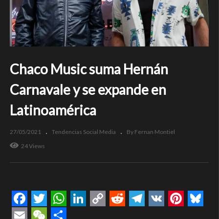
Chaco Music suma Hernán
Carnavale y se expande en
Latinoamérica
27/05/2021
Tendencias Social Media
By Fernan Montiel
24 Views
Facebook
Twitter
WhatsApp
LinkedIn
Copy
Reddit
Telegram
VK
Pintere
Blue