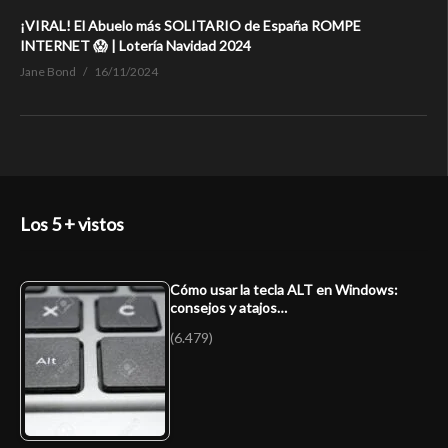
¡VIRAL! El Abuelo más SOLITARIO de España ROMPE
INTERNET 😱 | Lotería Navidad 2024
Jane Bond
16/11/2024
Los 5 + vistos
Cómo usar la tecla ALT en Windows:
consejos y atajos…
(6.479)