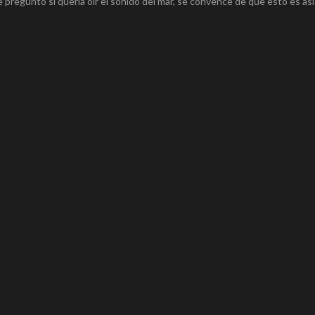
e preguntó si queria oír el sonido del mar, se convence de que esto es así 