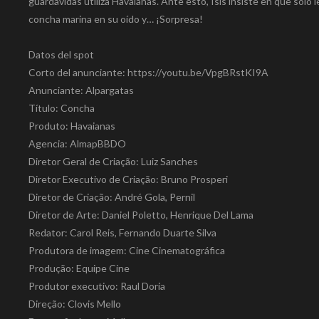
guardavidas utiliza Havaianas. Ante esto, Isis insiste en que solo l
concha marina en su oído y… ¡Sorpresa!
Datos del spot
Corto del anunciante: https://youtu.be/VpgBRstKI9A
Anunciante: Alpargatas
Título: Concha
Produto: Havaianas
Agencia: AlmapBBDO
Diretor Geral de Criação: Luiz Sanches
Diretor Executivo de Criação: Bruno Prosperi
Diretor de Criação: André Gola, Pernil
Diretor de Arte: Daniel Poletto, Henrique Del Lama
Redator: Carol Reis, Fernando Duarte Silva
Produtora de imagem: Cine Cinematográfica
Produção: Equipe Cine
Produtor executivo: Raul Doria
Direção: Clovis Mello