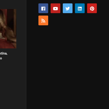
tina,
zo