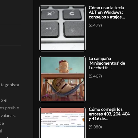
Cómo usar la tecla
ALT en Windows:
consejos y atajos…
(6.479)
La campaña
‘Minimomentos’ de
Lucchetti:…
(5.467)
otagonista
o el
es posible
Cómo corregir los
errores 403, 204, 404
avaianas.
y 416 de…
de
(5.080)
el