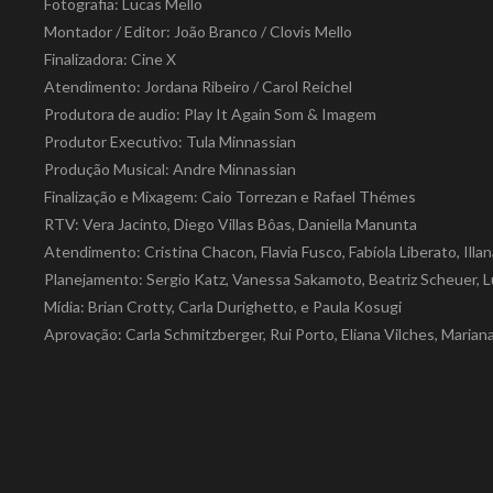
Fotografia: Lucas Mello
Montador / Editor: João Branco / Clovis Mello
Finalizadora: Cine X
Atendimento: Jordana Ribeiro / Carol Reichel
Produtora de audio: Play It Again Som & Imagem
Produtor Executivo: Tula Minnassian
Produção Musical: Andre Minnassian
Finalização e Mixagem: Caio Torrezan e Rafael Thémes
RTV: Vera Jacinto, Diego Villas Bôas, Daniella Manunta
Atendimento: Cristina Chacon, Flavia Fusco, Fabíola Liberato, Il
Planejamento: Sergio Katz, Vanessa Sakamoto, Beatriz Scheuer, 
Mídia: Brian Crotty, Carla Durighetto, e Paula Kosugi
Aprovação: Carla Schmitzberger, Rui Porto, Eliana Vilches, Marian