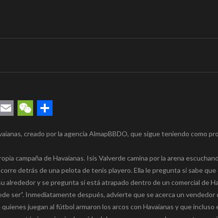
l
rest
uesky
Email
WeChat
Compartir
avaianas, creado por la agencia AlmapBBDO, que sigue teniendo como pr
propia campaña de Havaianas. Isis Valverde camina por la arena escuchand
orre detrás de una pelota de tenis playero. Ella le pregunta si sabe que 
 su alrededor y se pregunta si está atrapado dentro de un comercial de H
ede ser”. Inmediatamente después, advierte que se acerca un vendedor 
 quienes juegan al fútbol armaron los arcos con Havaianas y que incluso 