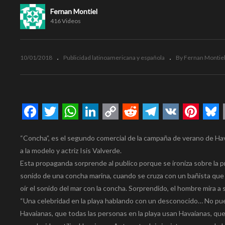
Fernan Montiel
416 Videos
10/01/2018
Publicidad latinoamericana y española
By Fernan Montie
Facebook
Twitter
WhatsApp
LinkedIn
Copy
Reddit
Telegram
VK
Pinte
Bl
“Concha”, es el segundo comercial de la campaña de verano de H
Link
a la modelo y actriz Isis Valverde.
Esta propaganda sorprende al publico porque se ironiza sobre la 
sonido de una concha marina, cuando se cruza con un bañista que c
oír el sonido del mar con la concha. Sorprendido, el hombre mira a
“Una celebridad en la playa hablando con un desconocido… No pu
Havaianas, que todas las personas en la playa usan Havaianas, que