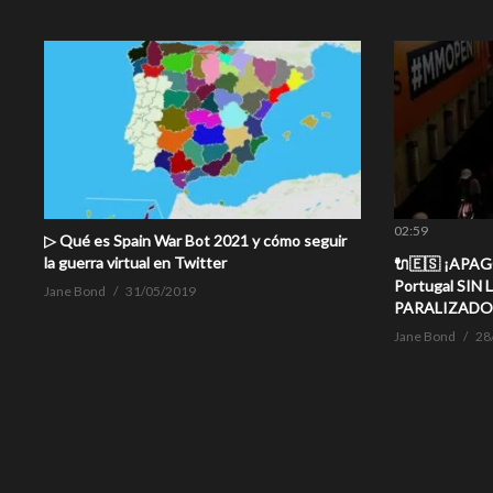
02:59
▷ Qué es Spain War Bot 2021 y cómo seguir
la guerra virtual en Twitter
🔌🇪🇸 ¡APAG
Portugal SIN L
Jane Bond
31/05/2019
PARALIZADO
Jane Bond
28