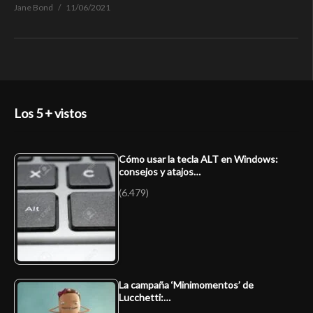
Jane Bond
11/06/2021
Los 5 + vistos
Cómo usar la tecla ALT en Windows:
consejos y atajos…
(6.479)
La campaña ‘Minimomentos’ de
Lucchetti:…