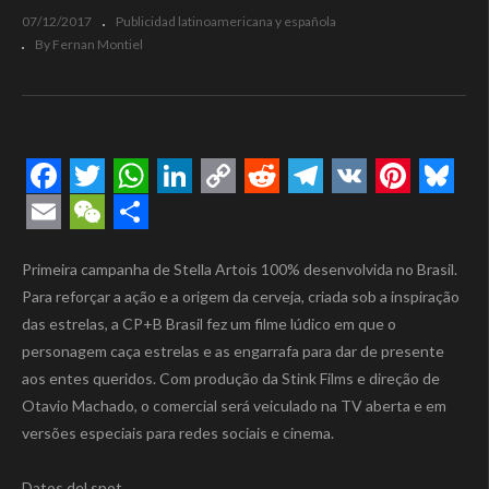
07/12/2017
Publicidad latinoamericana y española
By Fernan Montiel
Facebook
Twitter
WhatsApp
LinkedIn
Copy
Reddit
Telegram
VK
Pintere
Blue
Link
Email
WeChat
Compartir
Primeira campanha de Stella Artois 100% desenvolvida no Brasil.
Para reforçar a ação e a origem da cerveja, criada sob a inspiração
das estrelas, a CP+B Brasil fez um filme lúdico em que o
personagem caça estrelas e as engarrafa para dar de presente
aos entes queridos. Com produção da Stink Films e direção de
Otavio Machado, o comercial será veiculado na TV aberta e em
versões especiais para redes sociais e cinema.
Datos del spot