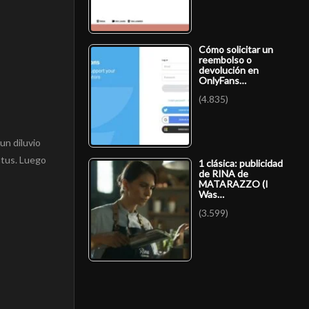
Cómo solicitar un
reembolso o
devolución en
OnlyFans…
(4.835)
un diluvio
ntus. Luego
1 clásica: publicidad
de RINA de
MATARAZZO (I
Was…
(3.599)