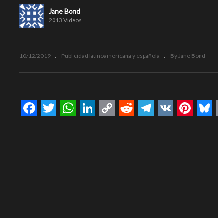
Jane Bond
2013 Videos
10/12/2019
Publicidad latinoamericana y española
By Jane Bond
Facebook
Twitter
WhatsApp
LinkedIn
Copy
Reddit
Telegram
VK
Pinte
Bl
Link