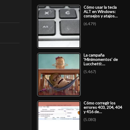
Cómo usar la tecla
ALT en Windows:
consejos y atajos…
(6.479)
La campaña
‘Minimomentos’ de
Lucchetti:…
(5.467)
Cómo corregir los
errores 403, 204, 404
y 416 de…
(5.080)