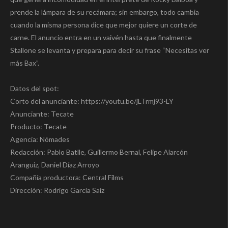
prende la lámpara de su recámara; sin embargo, todo cambia
cuando la misma persona dice que mejor quiere un corte de
carne. El anuncio entra en un vaivén hasta que finalmente
Stallone se levanta y prepara para decir su frase “Necesitas ver
más Bax”.
Datos del spot:
Corto del anunciante: https://youtu.be/jLTrmj93-LY
Anunciante: Tecate
Producto: Tecate
Agencia: Nómades
Redacción: Pablo Batlle, Guillermo Bernal, Felipe Alarcón
Aranguiz, Daniel Díaz Arroyo
Compañía productora: Central Films
Dirección: Rodrigo García Saiz