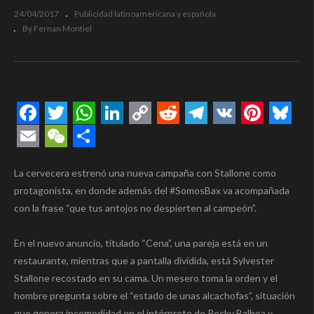
24/04/2017
Publicidad latinoamericana y española
By Fernan Montiel
Facebook
Twitter
WhatsApp
LinkedIn
Copy
Reddit
Telegram
VK
Pintere
Blue
Link
Email
WeChat
Compartir
La cervecera estrenó una nueva campaña con Stallone como
protagonista, en donde además del #SomosBax va acompañada
con la frase “que tus antojos no despierten al campeón”.
En el nuevo anuncio, titulado “Cena”, una pareja está en un
restaurante, mientras que a pantalla dividida, está Sylvester
Stallone recostado en su cama. Un mesero toma la orden y el
hombre pregunta sobre el “estado de unas alcachofas”, situación
que genera incomodidad en el intérprete de Rocky Balboa y