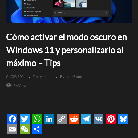
Cómo activar el modo oscuro en
Windows 11 y personalizarlo al
máximo – Tips
04/09/2021
Tips y trucos
By Jane Bond
26 Views
Facebook
Twitter
WhatsApp
LinkedIn
Copy
Reddit
Telegram
VK
Pintere
Blue