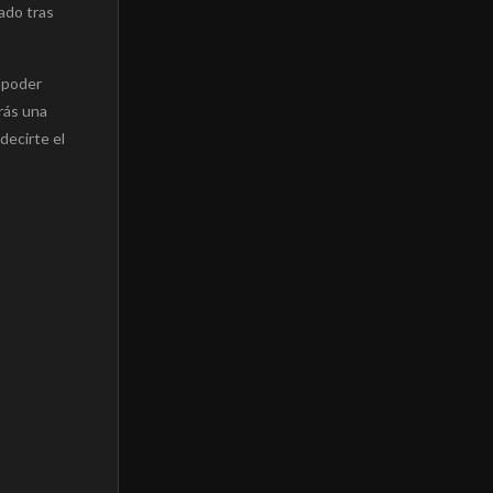
ado tras
a poder
arás una
 decirte el