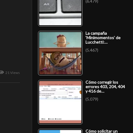
(6.479)
La campaña
‘Minimomentos’ de
Lucchetti:…
(5.467)
21 Views
Cómo corregir los
errores 403, 204, 404
y 416 de…
(5.079)
Cómo solicitar un