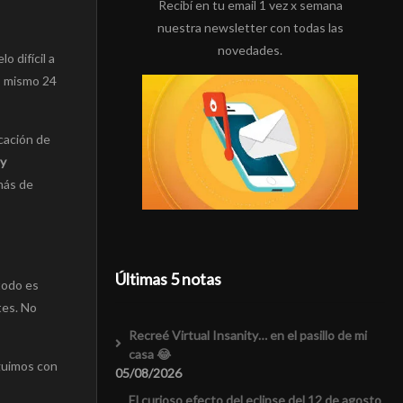
Recibí en tu email 1 vez x semana
nuestra newsletter con todas las
novedades.
 difícil a
r mismo 24
cación de
 y
más de
Últimas 5 notas
todo es
tes. No
Recreé Virtual Insanity… en el pasillo de mi
casa 😂
eguimos con
05/08/2026
El curioso efecto del eclipse del 12 de agosto