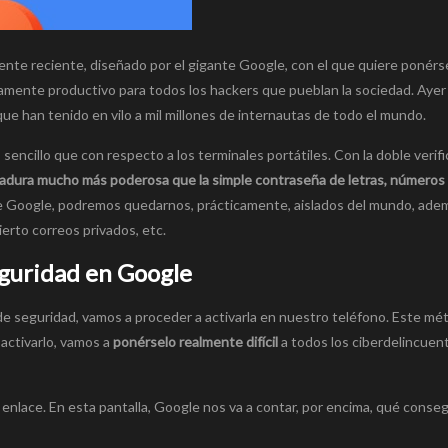
nte reciente, diseñado por el gigante Google, con el que quiere ponérselo
amente productivo para todos los hackers que pueblan la sociedad. Aye
ue han tenido en vilo a mil millones de internautas de todo el mundo.
ncillo que con respecto a los terminales portátiles. Con la doble verifi
adura mucho más poderosa que la simple contraseña de letras, números
a de Google, podremos quedarnos, prácticamente, aislados del mundo, ade
erto correos privados, etc.
seguridad en Google
 de seguridad, vamos a proceder a activarla en nuestro teléfono. Este mé
 activarlo, vamos a
ponérselo realmente difícil
a todos los ciberdelincuen
te enlace. En esta pantalla, Google nos va a contar, por encima, qué cons