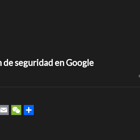
ón de seguridad en Google
rest
uesky
Email
WeChat
Compartir