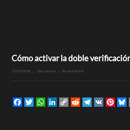
Cómo activar la doble verificaci
25/01/2018
Tips y trucos
By Jane Bond
Facebook
Twitter
WhatsApp
LinkedIn
Copy
Reddit
Telegram
VK
Pinte
Bl
Link