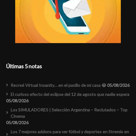
Últimas 5 notas
Recreé Virtual Insanity… en el pasillo de mi casa 😂
05/08/2026
El curioso efecto del eclipse del 12 de agosto que nadie espera
05/08/2026
Los SIMULADORES | Selección Argentina – Reclutados – Top
Cinema
05/08/2026
Los 7 mejores addons para ver fútbol y deportes en Stremio en