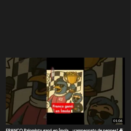
01:06
FRANCO Palominto ganó en Ímola… ¡campeonato de pennes! 🍝