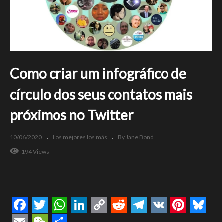
Como criar um infográfico de
círculo dos seus contatos mais
próximos no Twitter
10/06/2020
Los mejores los más
By Jane Bond
194 Views
Facebook
Twitter
WhatsApp
LinkedIn
Copy
Reddit
Telegram
VK
Pintere
Blue