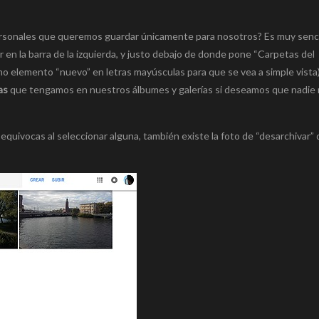
ersonales que queremos guardar únicamente para nosotros? Es muy sencil
r en la barra de la izquierda, y justo debajo de donde pone “Carpetas del
mo elemento “nuevo” en letras mayúsculas para que se vea a simple vista)
as
que tengamos en nuestros álbumes y galerías si deseamos que nadie
equivocas al seleccionar alguna, también existe la foto de “desarchivar” 