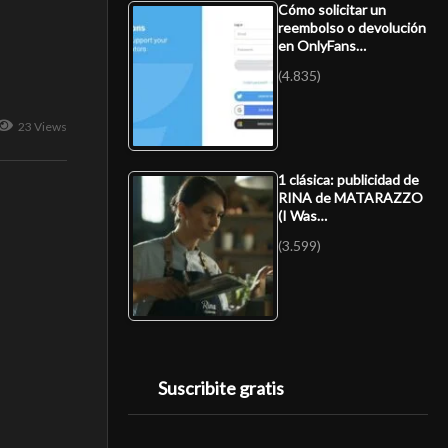
Cómo solicitar un
reembolso o devolución
en OnlyFans…
(4.835)
23 Views
1 clásica: publicidad de
RINA de MATARAZZO
(I Was…
(3.599)
Suscribite gratis