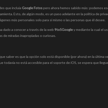
es que incluía
Google Fotos
pero ahora hemos sabido más: podemos es
amienta. Esto, de algún modo, es un paso adelante en la política de priva
ágenes más personales solo para sí mismo o las personas que él desee.
ha dado a conocer a través de la web
9to5Google
y mediante la cual el u
 de miradas inapropiadas o curiosas.
que saber es que la opción solo está disponible (por ahora) en la última v
e todavía no está accesible para el soporte de iOS, se espera que llegu