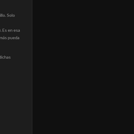
lo. Solo
. Es en esa
 más pueda
dichas