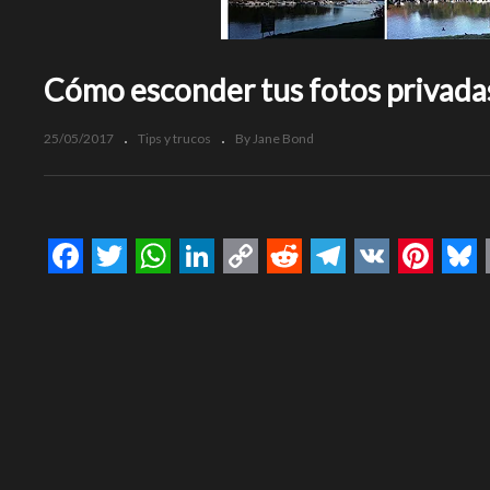
Cómo esconder tus fotos privada
25/05/2017
Tips y trucos
By Jane Bond
Facebook
Twitter
WhatsApp
LinkedIn
Copy
Reddit
Telegram
VK
Pinte
Bl
Link