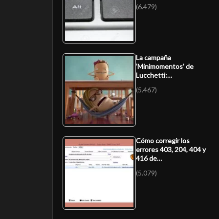
(6.479)
La campaña
‘Minimomentos’ de
Lucchetti:…
(5.467)
Cómo corregir los
errores 403, 204, 404 y
416 de…
(5.079)