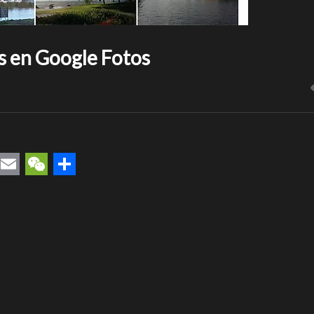
s en Google Fotos
rest
uesky
Email
WeChat
Compartir