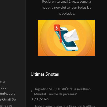
Recibí en tu email 1 vez x semana
nuestra newsletter con todas las
novedades.
Últimas 5 notas
rtar
s que
Tagliafico SE QUEBRÓ: “Fue mi último
junto
, pero
Mundial… no me da para más”
08/08/2026
e Gmail
. Se
ágenes es
Todo lo que nuevo que llega con la última