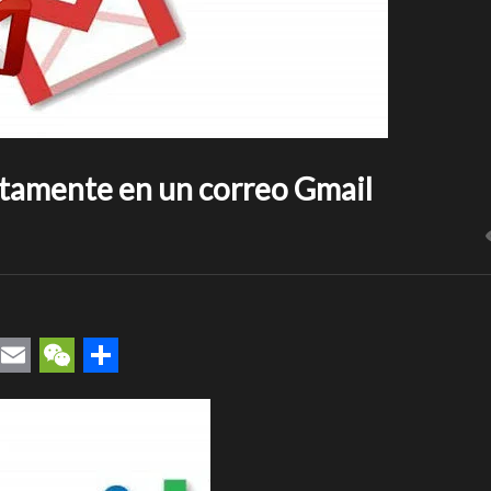
ctamente en un correo Gmail
rest
uesky
Email
WeChat
Compartir