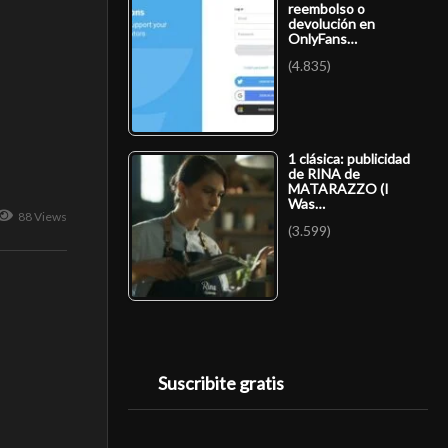
reembolso o
devolución en
OnlyFans…
(4.835)
1 clásica: publicidad
de RINA de
MATARAZZO (I
Was…
88 Views
(3.599)
Suscribite gratis