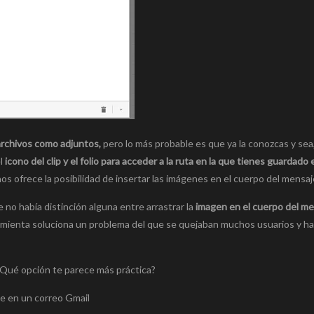
 archivos como adjuntos,
pero lo más probable es que ya la conozcas y sea
el
icono del clip y el folio para acceder a la ruta en la que tienes guardado 
nos ofrece la posibilidad de insertar las imágenes en el cuerpo del mensaj
no había distinción alguna entre arrastrar la
imagen en el cuerpo del me
amienta soluciona un problema del que se quejaban muchos usuarios y ha
 ¿Qué opción te parece más práctica?
e en un correo Gmail