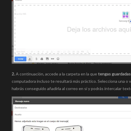
2.
A continuación, accede a la carpeta en la que
tengas guardadas 
computadora incluso te resultará más práctico. Selecciona una o v
habrás conseguido añadirla al correo en sí y podrás intercalar tex