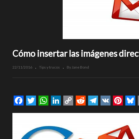
Cómo insertar las imágenes dire
22/11/2016
Tips y trucos
By Jane Bond
Facebook
Twitter
WhatsApp
LinkedIn
Copy
Reddit
Telegram
VK
Pinte
Bl
Link