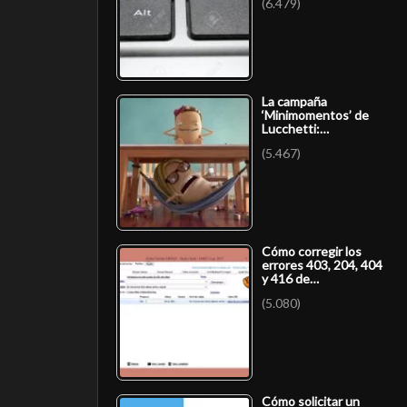
(6.479)
La campaña
‘Minimomentos’ de
Lucchetti:…
(5.467)
Cómo corregir los
errores 403, 204, 404
y 416 de…
(5.080)
Cómo solicitar un