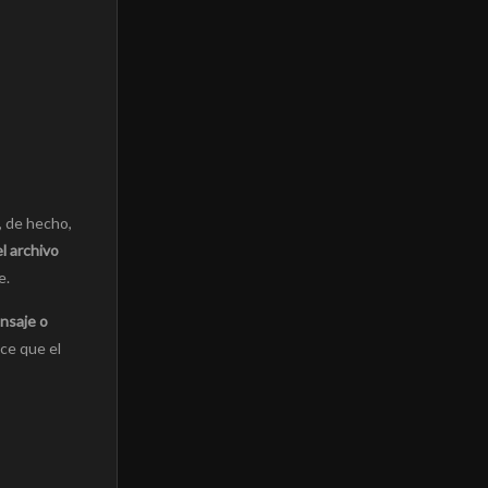
, de hecho,
el archivo
e.
nsaje o
ce que el