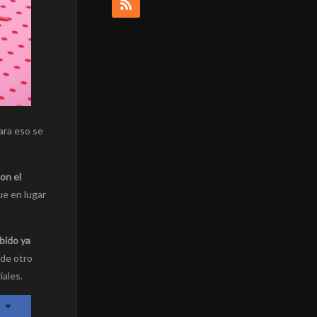
ara eso se
on el
ue en lugar
bido ya
 de otro
iales.