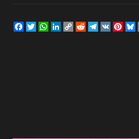
Facebook
Twitter
WhatsApp
LinkedIn
Copy
Reddit
Telegram
VK
Pinte
Bl
Link