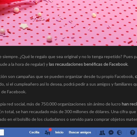
 siempre. ¿Qué le regalo que sea original y no lo tenga repetido? Pues p
ude a la hora de regalar) y
las recaudaciones benéficas de Facebook
.
dación son campañas que se pueden organizar desde tu propio Facebook,
c
o, si el cumpleañero así lo desea, podrá pedir a sus amigos y familiares q
s de Facebook.
opia red social, más de 750.000 organizaciones sin ánimo de lucro
han reci
 En total, se han recaudado más de 300 millones de dólares. Una cifra que
ado en el bolsillo de los ciudadanos o servido para comprar objetos mater