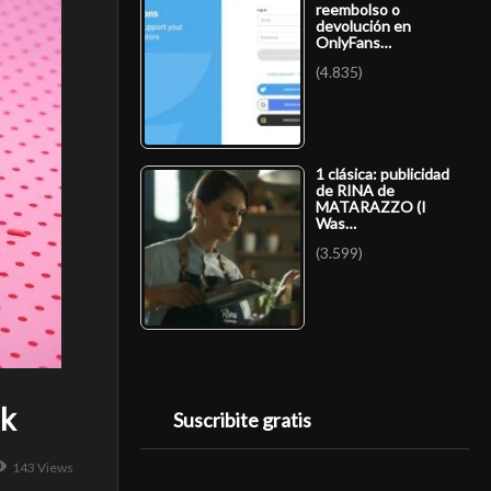
reembolso o
devolución en
OnlyFans…
(4.835)
1 clásica: publicidad
de RINA de
MATARAZZO (I
Was…
(3.599)
ok
Suscribite gratis
143 Views