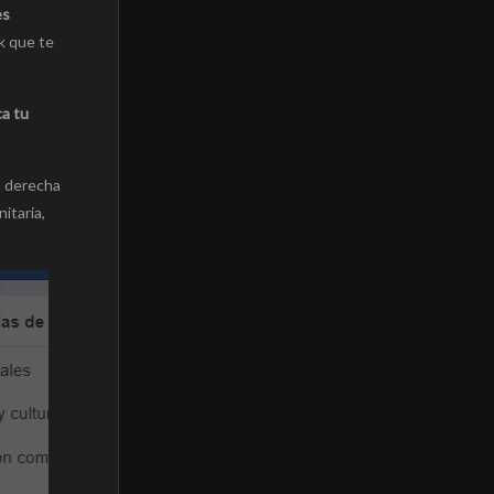
es
k que te
a tu
a derecha
itaria,