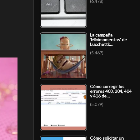
(6.478)
La campaña
‘Minimomentos’ de
Lucchetti:…
(5.467)
Cómo corregir los
errores 403, 204, 404
y 416 de…
(5.079)
Cómo solicitar un