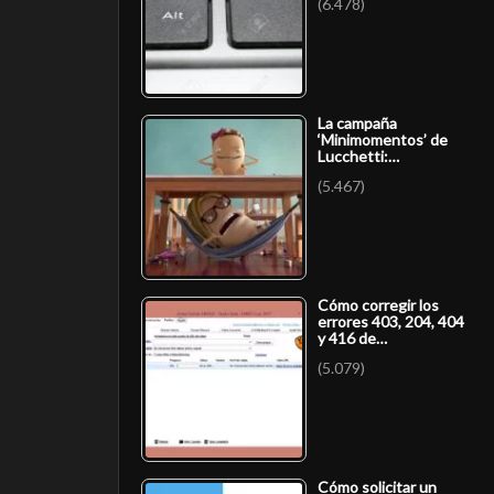
(6.478)
La campaña
‘Minimomentos’ de
Lucchetti:…
(5.467)
Cómo corregir los
errores 403, 204, 404
y 416 de…
(5.079)
Cómo solicitar un