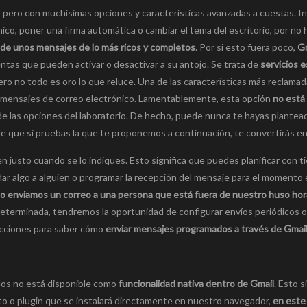
, pero con muchísimas opciones y características avanzadas a cuestas. I
o, poner una firma automática o cambiar el tema del escritorio, por no h
 de unos mensajes de lo más ricos y completos
. Por si esto fuera poco,
Gm
ntas que pueden activar o desactivar a su antojo. Se trata de
servicios e
ro no todo es oro lo que reluce. Una de las características más reclamad
 de mensajes de correo electrónico. Lamentablemente, esta opción
no está
o de las opciones del laboratorio. De hecho, puede nunca te hayas plantead
 que si pruebas la que te proponemos a continuación, te convertirás en
n justo cuando se lo indiques. Esto significa que puedes planificar con 
ar algo a alguien o programar la recepción del mensaje para el momento 
o enviamos un correo a una persona que está fuera de nuestro huso hor
determinada, tendremos la oportunidad de configurar envíos periódicos o
rucciones para saber cómo
enviar mensajes programados a través de Gmai
dos no está disponible como
funcionalidad nativa dentro de Gmail
. Esto s
o o plugin que se instalará directamente en nuestro navegador,
en este