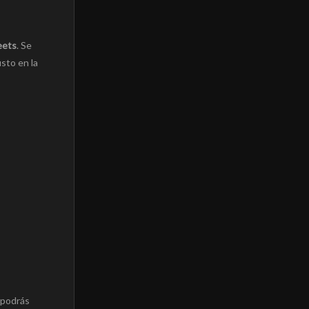
eets
. Se
usto en la
o podrás