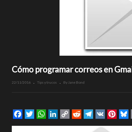
Cómo programar correos en Gmai
22/11/2016
Tips y trucos
By Jane Bond
Facebook
Twitter
WhatsApp
LinkedIn
Copy
Reddit
Telegram
VK
Pinte
Bl