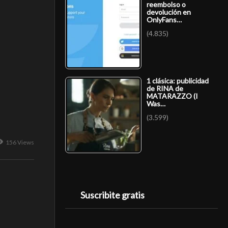
reembolso o
devolución en
OnlyFans…
(4.835)
1 clásica: publicidad
de RINA de
MATARAZZO (I
Was…
(3.599)
156 Views
Suscribite gratis