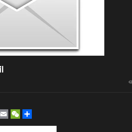
l
rest
uesky
Email
WeChat
Compartir