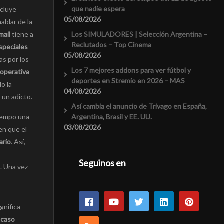
que nadie espera
ncluye
05/08/2026
ablar de la
Los SIMULADORES | Selección Argentina –
ail
tiene a
Reclutados – Top Cinema
speciales
05/08/2026
as por los
Los 7 mejores addons para ver fútbol y
 operativa
deportes en Stremio en 2026 – MAS
o la
04/08/2026
 un adicto.
Así cambia el anuncio de Trivago en España,
Argentina, Brasil y EE. UU.
tiempo una
03/08/2026
en que el
ario
. Así,
Seguinos en
l
. Una vez
ignifica
 caso