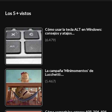
Los 5 + vistos
Cómo usar la tecla ALT en Windows:
consejos y atajos…
(6.479)
La campaña ‘Minimomentos’ de
Lucchetti:…
(5.467)
Cómo corregir los errores 403, 204, 404