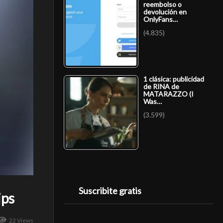
reembolso o
devolución en
OnlyFans…
(4.835)
1 clásica: publicidad
de RINA de
MATARAZZO (I
Was…
(3.599)
Suscribite gratis
ips
22 Views