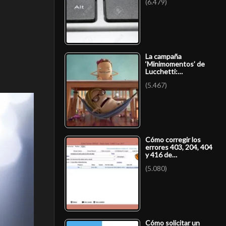
(6.479)
La campaña
‘Minimomentos’ de
Lucchetti:…
(5.467)
Cómo corregir los
errores 403, 204, 404
y 416 de…
(5.080)
Cómo solicitar un