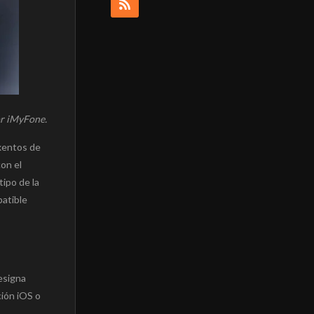
or iMyFone.
exentos de
on el
tipo de la
patible
esigna
ción iOS o