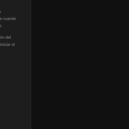
s
ne cuando
e.
ión del
niciar el