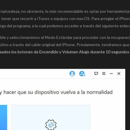
naturaleza, no obstante, lo más recomendable es optar por herramienta
n tener que recurrir a iTunes o equipos con macOS. Para arreglar el iPho
arga del programa, a la cual podemos acceder a través del siguiente enlac
table y seleccionaremos el Modo Estándar para proceder con la recuperac
itivo a través del cable original del iPhone. Previamente, tendremos que i
sados los botones de Encendido y Volumen Abajo durante 10 segundos