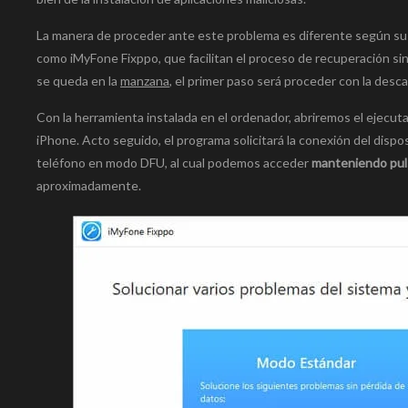
La manera de proceder ante este problema es diferente según su 
como iMyFone Fixppo, que facilitan el proceso de recuperación si
se queda en la
manzana
, el primer paso será proceder con la desc
Con la herramienta instalada en el ordenador, abriremos el ejecu
iPhone. Acto seguido, el programa solicitará la conexión del dispos
teléfono en modo DFU, al cual podemos acceder
manteniendo pul
aproximadamente.