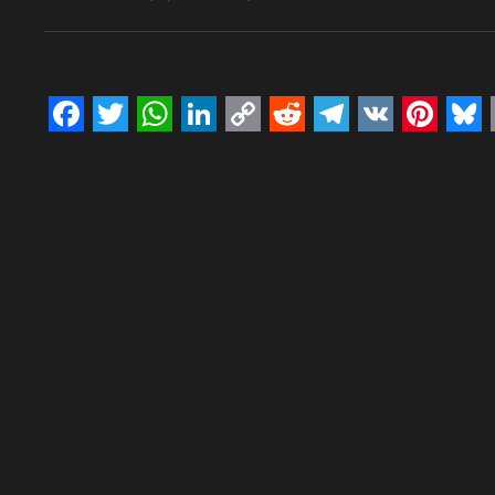
Facebook
Twitter
WhatsApp
LinkedIn
Copy
Reddit
Telegram
VK
Pinte
Bl
Link