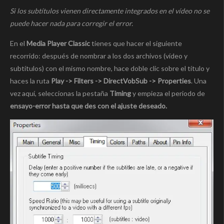
Si los subtítulos vienen directamente integrados en el vídeo no se
puede hacer nada para corregir el error.
En el
Media Player Classic
tienes que hacer el siguiente
recorrido: después de nombrar a los dos archivos (vídeo y
subtítulos) con el mismo nombre, hace doble clic sobre el título y
haces la ruta
Play -> Filters -> DirectVobSub -> Properties
. Una
vez aquí, seleccionas la pestaña
Timing
y empieza el periodo de
ensayo-error hasta que des con el ajuste deseado.