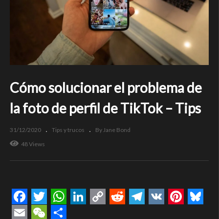
Cómo solucionar el problema de
la foto de perfil de TikTok – Tips
31/12/2020
Tips y trucos
By Jane Bond
48 Views
Facebook
Twitter
WhatsApp
LinkedIn
Copy
Reddit
Telegram
VK
Pintere
Blue