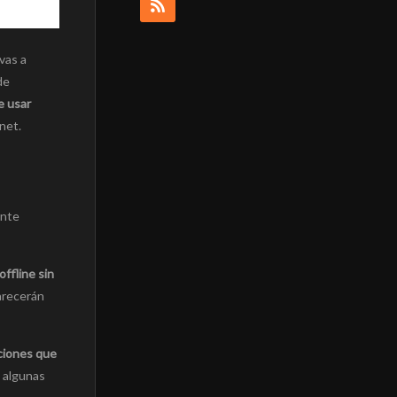
vas a
de
e usar
net.
ente
ffline sin
arecerán
ciones que
 algunas