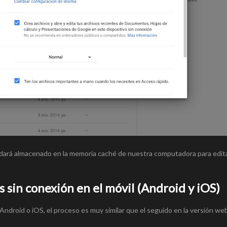
edará almacenado en la memoria caché de nuestra computadora para edit
sin conexión en el móvil (Android y iOS)
Android o iOS, el proceso es muy similar que el seguido en la versión web