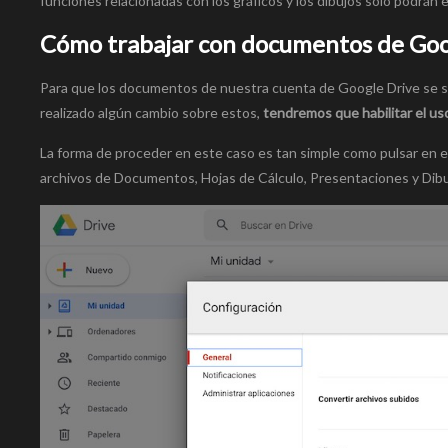
funciones relacionadas con los gráficos y los dibujos solo podrán
Cómo trabajar con documentos de Goog
Para que los documentos de nuestra cuenta de Google Drive se 
realizado algún cambio sobre estos,
tendremos que habilitar el us
La forma de proceder en este caso es tan simple como pulsar en es
archivos de Documentos, Hojas de Cálculo, Presentaciones y Dibu