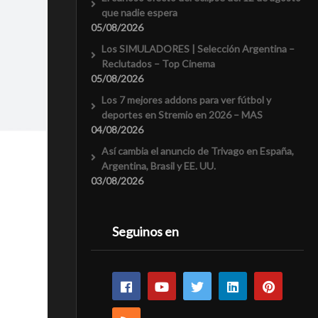
que nadie espera
05/08/2026
Los SIMULADORES | Selección Argentina –
Reclutados – Top Cinema
05/08/2026
Los 7 mejores addons para ver fútbol y
deportes en Stremio en 2026 – MAS
04/08/2026
Así cambia el anuncio de Trivago en España,
Argentina, Brasil y EE. UU.
03/08/2026
Seguinos en