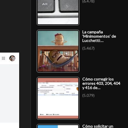
(6.478)
La campaña
‘Minimomentos’ de
Lucchetti:…
(5.467)
Cómo corregir los
errores 403, 204, 404
y 416 de…
(5.079)
Cómo solicitar un