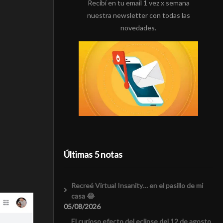
Recibí en tu email 1 vez x semana
nuestra newsletter con todas las
novedades.
Últimas 5 notas
Recreé Virtual Insanity… en el pasillo de mi
casa 😂
05/08/2026
El curioso efecto del eclipse del 12 de agosto