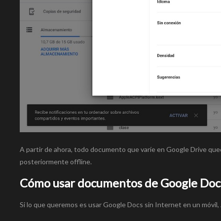
A partir de ahora, todo documento que varíe en Google Drive qu
posteriormente offline.
Cómo usar documentos de Google Docs 
Si lo que queremos es usar Google Docs sin Internet en un móvil, 