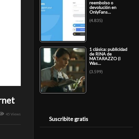
reembolso o
devolución en
OnlyFans…
(4.835)
1 clásica: publicidad
de RINA de
MATARAZZO (I
Was…
(3.599)
rnet
45 Views
Suscribite gratis