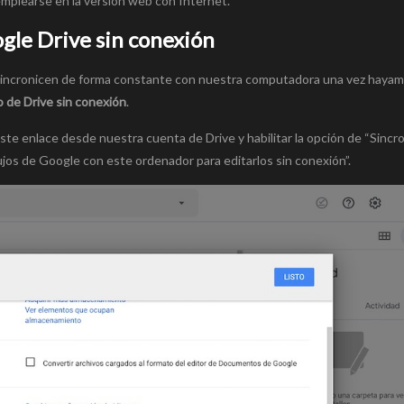
 emplearse en la versión web con Internet.
le Drive sin conexión
sincronicen de forma constante con nuestra computadora una vez haya
o de Drive sin conexión
.
te enlace desde nuestra cuenta de Drive y habilitar la opción de “Sincro
jos de Google con este ordenador para editarlos sin conexión”.