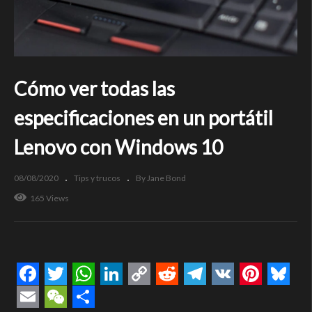
Cómo ver todas las
especificaciones en un portátil
Lenovo con Windows 10
08/08/2020
Tips y trucos
By Jane Bond
165 Views
Facebook
Twitter
WhatsApp
LinkedIn
Copy
Reddit
Telegram
VK
Pintere
Blue