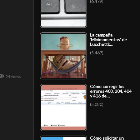
(6.479)
La campaña
‘Minimomentos’ de
Lucchetti:…
(5.467)
54 Views
Cómo corregir los
errores 403, 204, 404
y 416 de…
(5.080)
Cómo solicitar un