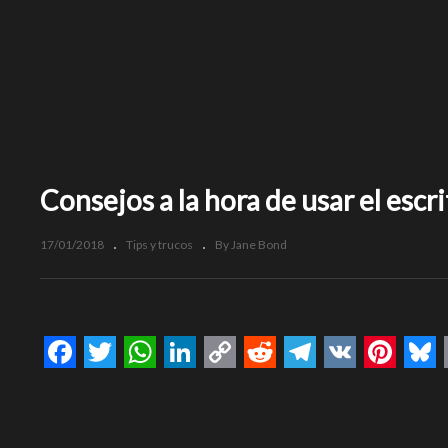
Consejos a la hora de usar el esc
17/01/2018
Tips y trucos
By Jane Bond
Facebook
Twitter
WhatsApp
LinkedIn
Copy
Reddit
Telegram
VK
Pinte
Bl
Link