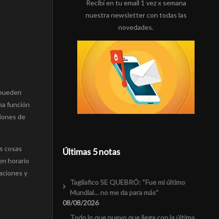
Recibí en tu email 1 vez x semana
nuestra newsletter con todas las
novedades.
 pueden
na función
ciones de
as cosas
Últimas 5 notas
en horario
aciones y
Tagliafico SE QUEBRÓ: “Fue mi último
Mundial… no me da para más”
08/08/2026
Todo lo que nuevo que llega con la última