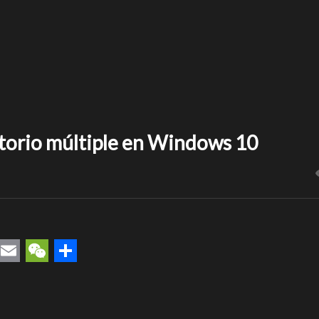
ritorio múltiple en Windows 10
rest
uesky
Email
WeChat
Compartir