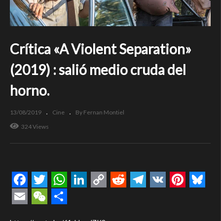
Crítica «A Violent Separation»
(2019) : salió medio cruda del
horno.
13/08/2019
Cine
By Fernan Montiel
324 Views
Facebook
Twitter
WhatsApp
LinkedIn
Copy
Reddit
Telegram
VK
Pintere
Blue
Link
Email
WeChat
Compartir