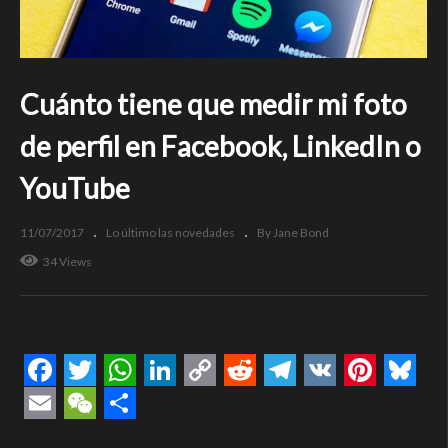
Cuánto tiene que medir mi foto
de perfil en Facebook, LinkedIn o
YouTube
11/07/2017
Lo último las novedades
By Jane Bond
34 Views
Facebook
Twitter
WhatsApp
LinkedIn
Copy
Reddit
Telegram
VK
Pintere
Blue
Link
Email
WeChat
Compartir