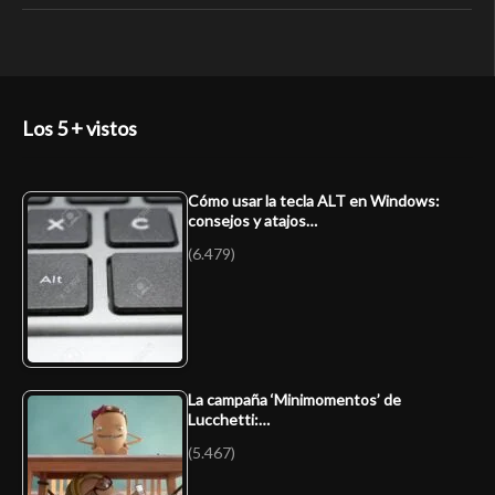
Los 5 + vistos
Cómo usar la tecla ALT en Windows:
consejos y atajos…
(6.479)
La campaña ‘Minimomentos’ de
Lucchetti:…
(5.467)