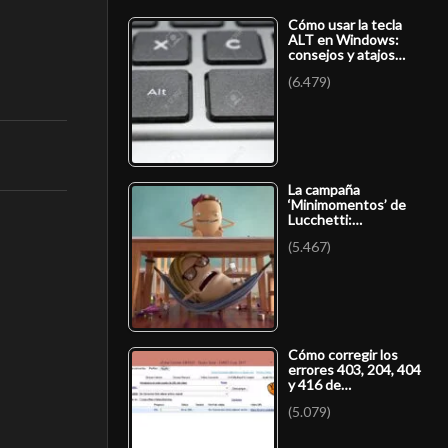
Cómo usar la tecla
ALT en Windows:
consejos y atajos…
(6.479)
La campaña
‘Minimomentos’ de
Lucchetti:…
(5.467)
Cómo corregir los
errores 403, 204, 404
y 416 de…
(5.079)