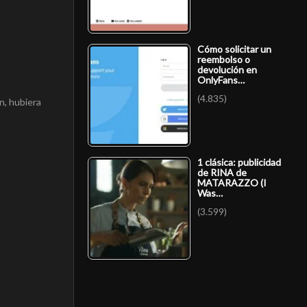
Cómo solicitar un
reembolso o
devolución en
OnlyFans…
(4.835)
n, hubiera
1 clásica: publicidad
de RINA de
MATARAZZO (I
Was…
(3.599)