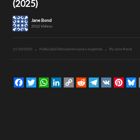
(2025)
Jane Bond
2012 Videos
11/10/2025
Publicidad latinoamericana y española
By Jane Bond
Facebook
Twitter
WhatsApp
LinkedIn
Copy
Reddit
Telegram
VK
Pinte
Bl
Link