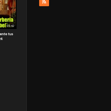
01:42
ente tus
24