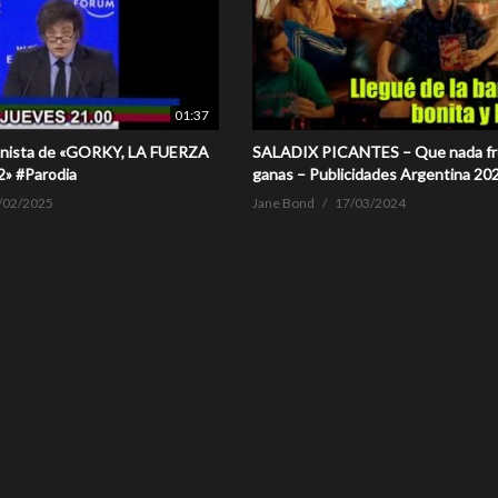
01:37
onista de «GORKY, LA FUERZA
SALADIX PICANTES – Que nada fr
» #Parodia
ganas – Publicidades Argentina 20
/02/2025
Jane Bond
17/03/2024