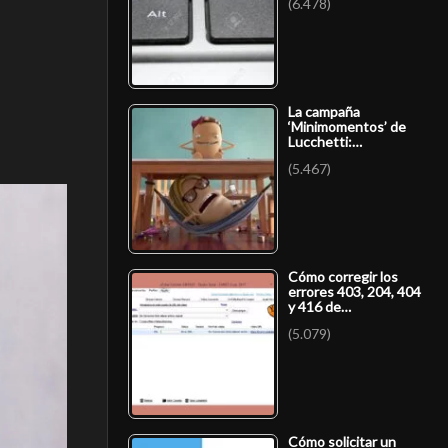
(6.478)
La campaña
‘Minimomentos’ de
Lucchetti:…
(5.467)
Cómo corregir los
errores 403, 204, 404
y 416 de…
(5.079)
Cómo solicitar un