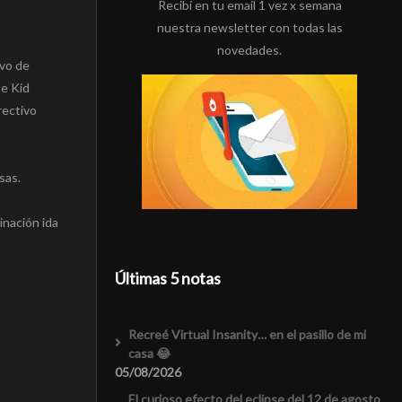
Recibí en tu email 1 vez x semana
nuestra newsletter con todas las
novedades.
ivo de
te Kid
rectivo
sas.
inación ida
Últimas 5 notas
Recreé Virtual Insanity… en el pasillo de mi
casa 😂
05/08/2026
El curioso efecto del eclipse del 12 de agosto