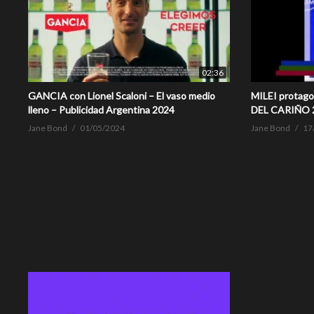
02:36
GANCIA con Lionel Scaloni – El vaso medio
MILEI protag
lleno – Publicidad Argentina 2024
DEL CARIÑO 2
Jane Bond
01/05/2024
Jane Bond
17