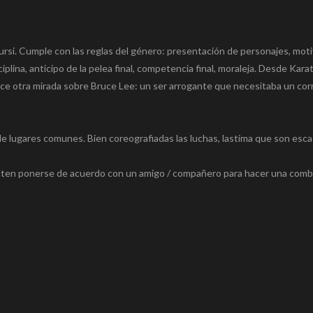
rest
uesky
Email
WeChat
Compartir
ursi. Cumple con las reglas del género: presentación de personajes, mot
iplina, anticipo de la pelea final, competencia final, moraleja. Desde Kara
ce otra mirada sobre Bruce Lee: un ser arrogante que necesitaba un cor
de lugares comunes. Bien coreografiadas las luchas, lastima que son esca
tenten ponerse de acuerdo con un amigo / compañero para hacer una comb