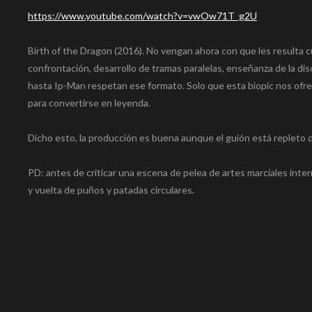
Facebook
Twitter
WhatsApp
LinkedIn
Copy
Reddit
Telegram
VK
Pinte
Bl
https://www.youtube.com/watch?v=vwOw71T_g2U
Link
Birth of the Dragon (2016). No vengan ahora con que les resulta c
confrontación, desarrollo de tramas paralelas, enseñanza de la disc
hasta Ip-Man respetan ese formato. Solo que esta biopic nos ofre
para convertirse en leyenda.
Dicho esto, la producción es buena aunque el guión está repleto 
PD: antes de criticar una escena de pelea de artes marciales in
y vuelta de puños y patadas circulares.