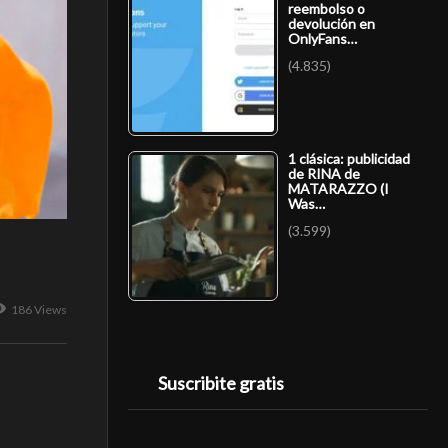
reembolso o
devolución en
OnlyFans…
(4.835)
1 clásica: publicidad
de RINA de
MATARAZZO (I
Was…
(3.599)
186 Views
Suscribite gratis