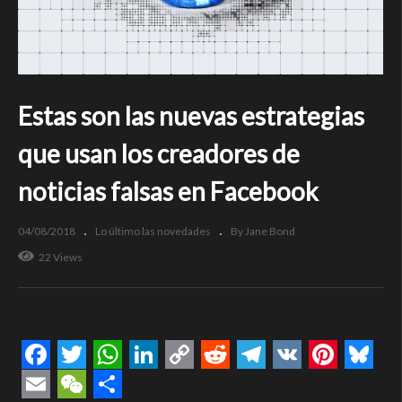
Estas son las nuevas estrategias
que usan los creadores de
noticias falsas en Facebook
04/08/2018
Lo último las novedades
By Jane Bond
22 Views
Facebook
Twitter
WhatsApp
LinkedIn
Copy
Reddit
Telegram
VK
Pintere
Blue