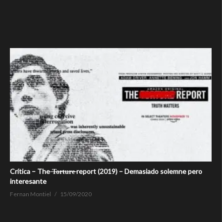
Crítica – The ̶T̶o̶r̶t̶u̶r̶e̶ report (2019) – Demasiado solemne pero
interesante
Fernan Montiel
15/09/2020