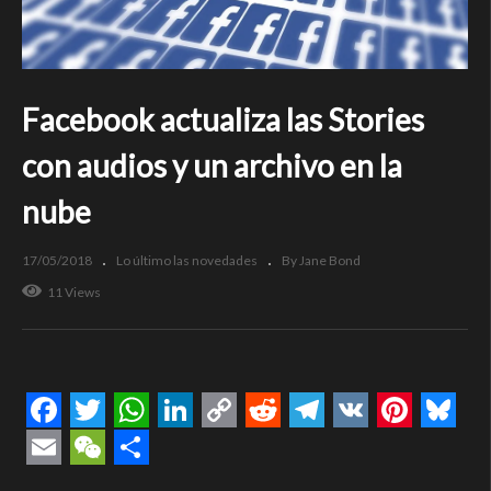
Facebook actualiza las Stories
con audios y un archivo en la
nube
17/05/2018
Lo último las novedades
By Jane Bond
11 Views
Facebook
Twitter
WhatsApp
LinkedIn
Copy
Reddit
Telegram
VK
Pintere
Blue
Link
Email
WeChat
Compartir