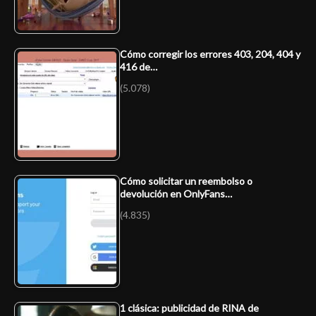
Cómo corregir los errores 403, 204, 404 y
416 de…
(5.078)
Cómo solicitar un reembolso o
devolución en OnlyFans…
(4.835)
1 clásica: publicidad de RINA de