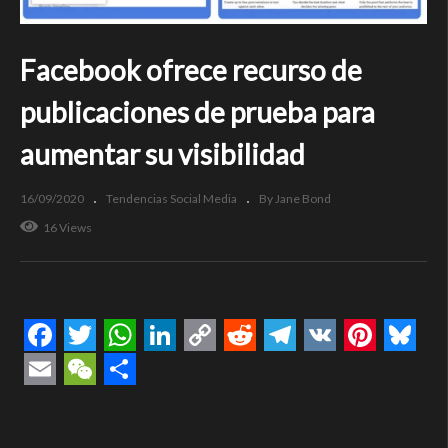
Facebook ofrece recurso de
publicaciones de prueba para
aumentar su visibilidad
16/09/2020
Tendencias Social Media
By Jane Bond
16 Views
Facebook
Twitter
WhatsApp
LinkedIn
Copy
Reddit
Telegram
VK
Pintere
Blue
Link
Email
WeChat
Compartir