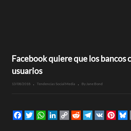
Facebook quiere que los bancos c
usuarios
13/08/2018
Tendencias Social Media
By Jane Bond
Facebook
Twitter
WhatsApp
LinkedIn
Copy
Reddit
Telegram
VK
Pinte
Bl