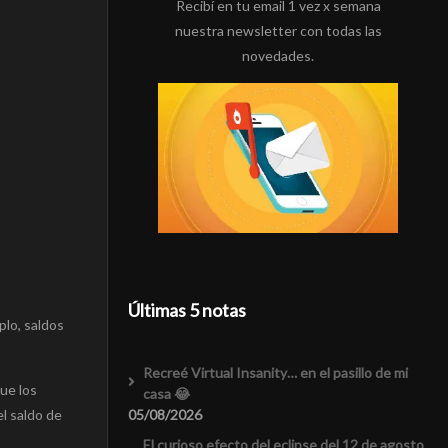
Recibí en tu email 1 vez x semana
nuestra newsletter con todas las
novedades.
Últimas 5 notas
lo, saldos
Recreé Virtual Insanity… en el pasillo de mi
ue los
casa 😂
05/08/2026
l saldo de
El curioso efecto del eclipse del 12 de agosto