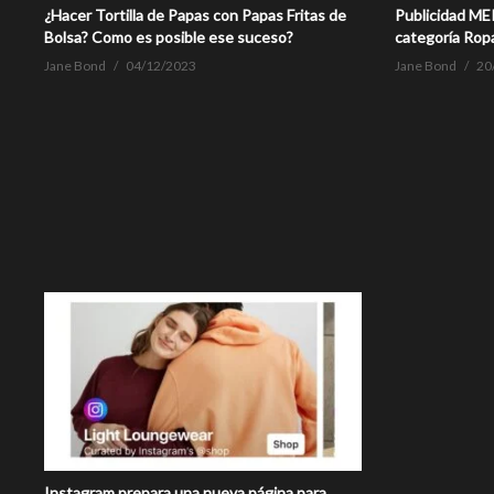
¿Hacer Tortilla de Papas con Papas Fritas de
Publicidad M
Bolsa? Como es posible ese suceso?
categoría Rop
Jane Bond
04/12/2023
Jane Bond
20
Instagram prepara una nueva página para