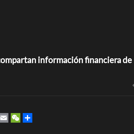
ompartan información financiera de 
rest
uesky
Email
WeChat
Compartir