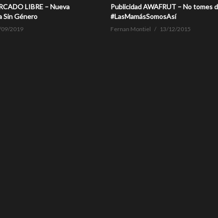
ERCADO LIBRE – Nueva
Publicidad AWAFRUT – No tomes de
a Sin Género
#‎LasMamásSomosAsí‬
/09/2019
Fernan Montiel
13/12/2015