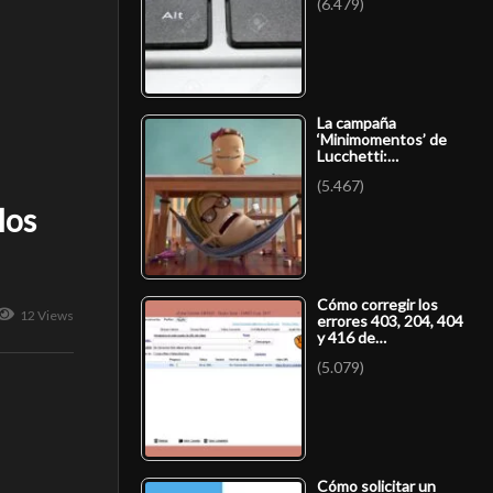
(6.479)
La campaña
‘Minimomentos’ de
Lucchetti:…
(5.467)
los
Cómo corregir los
12 Views
errores 403, 204, 404
y 416 de…
(5.079)
Cómo solicitar un