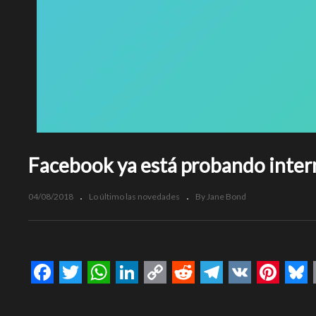
Facebook ya está probando intern
04/08/2018
Lo último las novedades
By Jane Bond
Facebook
Twitter
WhatsApp
LinkedIn
Copy
Reddit
Telegram
VK
Pinte
Bl