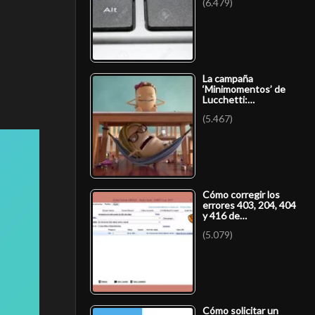
(6.479)
La campaña
‘Minimomentos’ de
Lucchetti:…
(5.467)
Cómo corregir los
errores 403, 204, 404
y 416 de…
(5.079)
Cómo solicitar un