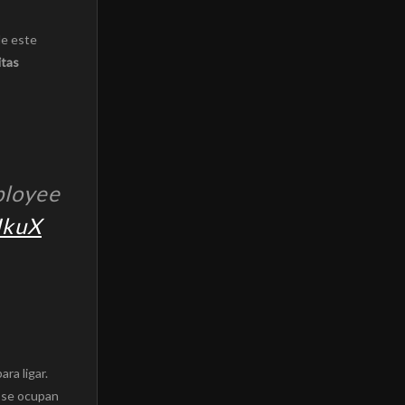
de este
itas
ployee
IkuX
ra ligar.
e se ocupan