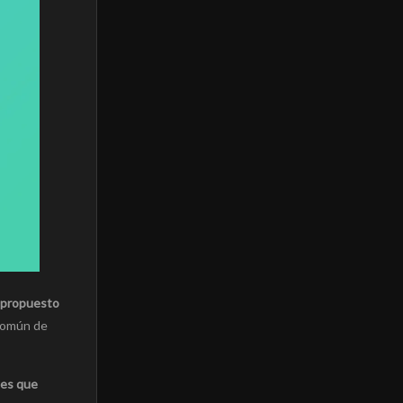
 propuesto
 común de
 es que