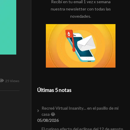
Recibí en tu email 1 vez x semana
nuestra newsletter con todas las
novedades.
25 Views
Últimas 5 notas
Recreé Virtual Insanity… en el pasillo de mi
casa 😂
05/08/2026
El curioso efecto del eclipse del 12 de agosto