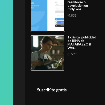
reembolso o
devolución en
OnlyFans…
(4.835)
1 clásica: publicidad
de RINA de
MATARAZZO (I
Was…
(3.599)
Suscribite gratis