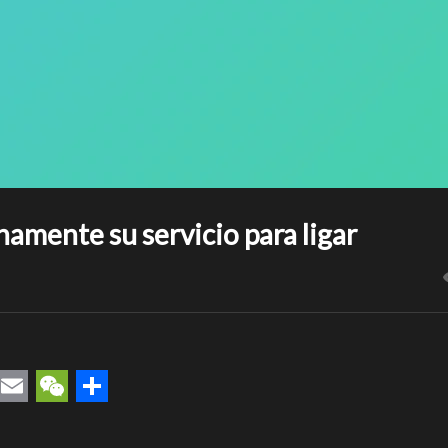
amente su servicio para ligar
rest
uesky
Email
WeChat
Compartir