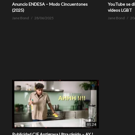
Anuncio ENDESA – Modo Cincuentones
YouTube se di
(2025)
vídeos LGBT
Jane Bond
28/06/2025
Jane Bond
20
01:24
Publicidad CIF Antigrasa Ultra rápido – AY !