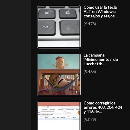
Cómo usar la tecla
ALT en Windows:
consejos y atajos…
(6.478)
La campaña
‘Minimomentos’ de
Lucchetti:…
(5.466)
Cómo corregir los
errores 403, 204, 404
y 416 de…
(5.079)