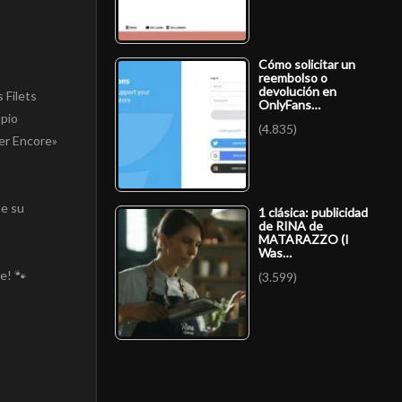
Cómo solicitar un
reembolso o
devolución en
 Filets
OnlyFans…
opio
(4.835)
ier Encore»
de su
1 clásica: publicidad
de RINA de
MATARAZZO (I
Was…
e! 🐾
(3.599)