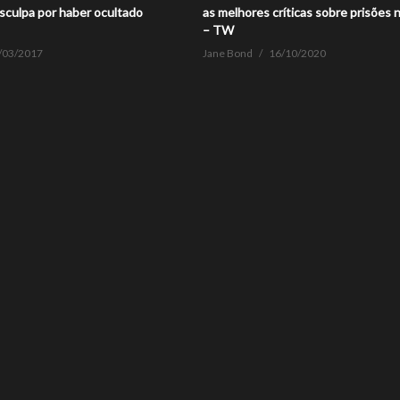
sculpa por haber ocultado
as melhores críticas sobre prisões
– TW
/03/2017
Jane Bond
16/10/2020