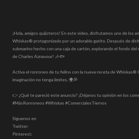
¡Hola, amigos quijoteros! En este video, disfrutamos uno de los an
Whiskas® protagonizado por un adorable gatito. Después de disfr
submarino hecho con una caja de cartón, explorando el fondo del 
de Charles Aznavour! 🎶🐟
Activa el ronroneo de tu felino con la nueva receta de Whiskas® 
imaginación no tenga límites. 🌍💭
👉 ¿Qué te pareció este anuncio? ¡Déjanos tu opinión en los comen
#MásRonroneos #Whiskas #ComercialesTiernos
Síguenos en
Twitter:
Pinterest: