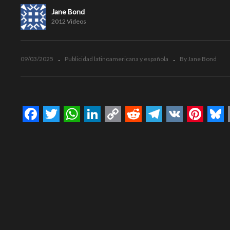
Jane Bond
2012 Videos
09/03/2025
Publicidad latinoamericana y española
By Jane Bond
Facebook
Twitter
WhatsApp
LinkedIn
Copy
Reddit
Telegram
VK
Pinte
Bl
Link