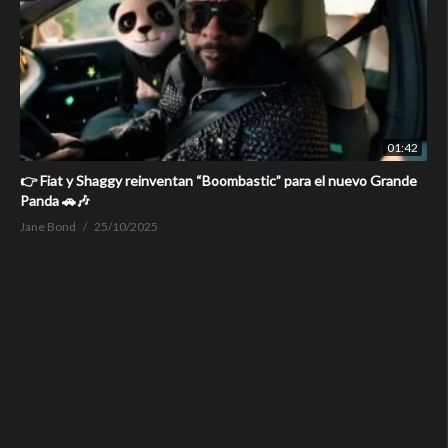
01:42
👉 Fiat y Shaggy reinventan “Boombastic” para el nuevo Grande
Panda 🚗🎶
Jane Bond
25/10/2025