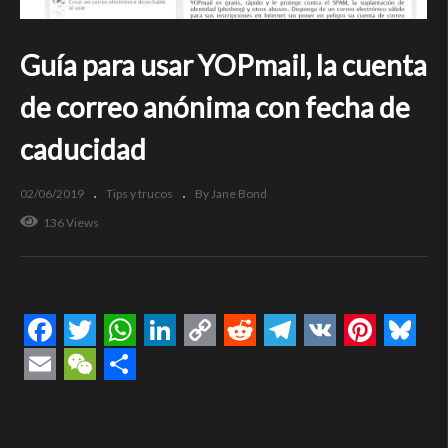
Guía para usar YOPmail, la cuenta
de correo anónima con fecha de
caducidad
02/06/2019
Tips y trucos
By Jane Bond
136 Views
Facebook
Twitter
WhatsApp
LinkedIn
Copy
Reddit
Telegram
VK
Pintere
Blue
Link
Email
WeChat
Compartir