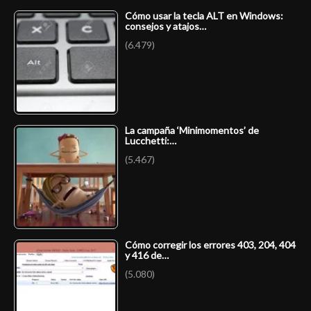
Cómo usar la tecla ALT en Windows:
consejos y atajos…
(6.479)
La campaña ‘Minimomentos’ de
Lucchetti:…
(5.467)
Cómo corregir los errores 403, 204, 404
y 416 de…
(5.080)