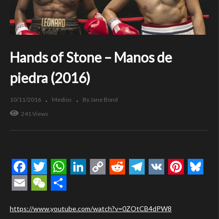
Hands of Stone – Manos de
piedra (2016)
10/11/2016
Medios
By Jane Bond
241 Views
Facebook
Twitter
WhatsApp
LinkedIn
Copy
Reddit
Telegram
VK
Pintere
Blue
Link
Email
WeChat
Compartir
https://www.youtube.com/watch?v=0ZOtCB4dPW8