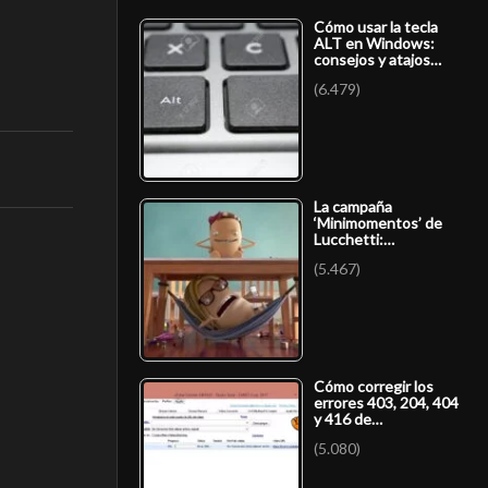
Cómo usar la tecla
ALT en Windows:
consejos y atajos…
(6.479)
La campaña
‘Minimomentos’ de
Lucchetti:…
(5.467)
Cómo corregir los
errores 403, 204, 404
y 416 de…
(5.080)