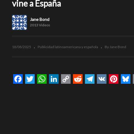
vine a España
Jane Bond
2013 Videos
18/08/2025
Publicidad latinoamericana y española
By Jane Bond
Facebook
Twitter
WhatsApp
LinkedIn
Copy
Reddit
Telegram
VK
Pinte
Bl
Link