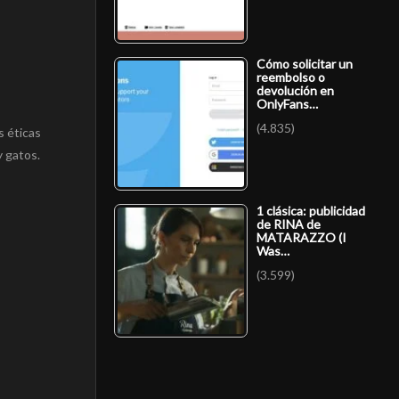
Cómo solicitar un
reembolso o
devolución en
OnlyFans…
(4.835)
s éticas
y gatos.
1 clásica: publicidad
de RINA de
MATARAZZO (I
Was…
(3.599)