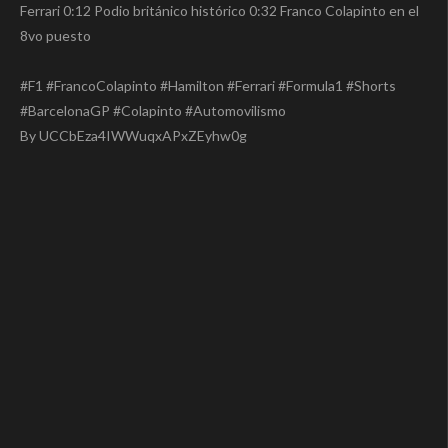
Ferrari 0:12 Podio británico histórico 0:32 Franco Colapinto en el
8vo puesto
#F1 #FrancoColapinto #Hamilton #Ferrari #Formula1 #Shorts
#BarcelonaGP #Colapinto #Automovilismo
By UCCbEza4IWWuqxAPxZEyhw0g