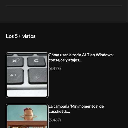
Los 5 + vistos
Cómo usar la tecla ALT en Windows:
consejos y atajos…
(6.478)
La campaña ‘Minimomentos’ de
Lucchetti:…
(5.467)